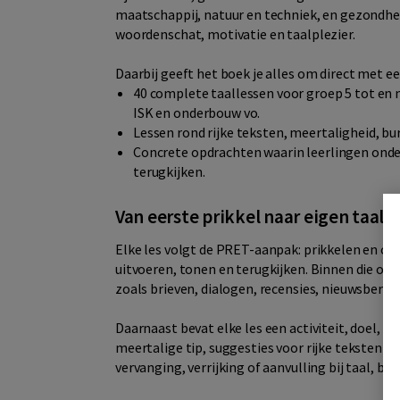
maatschappij, natuur en techniek, en gezondhei
woordenschat, motivatie en taalplezier.
Daarbij geeft het boek je alles om direct met ee
40 complete taallessen voor groep 5 tot en
ISK en onderbouw vo.
Lessen rond rijke teksten, meertaligheid, bu
Concrete opdrachten waarin leerlingen onde
terugkijken.
Van eerste prikkel naar eigen taal
Elke les volgt de PRET-aanpak: prikkelen en o
uitvoeren, tonen en terugkijken. Binnen die o
zoals brieven, dialogen, recensies, nieuwsberic
Daarnaast bevat elke les een activiteit, doel, b
meertalige tip, suggesties voor rijke teksten en
vervanging, verrijking of aanvulling bij taal, bu