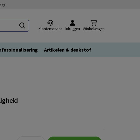
org
Inloggen
Klantenservice
Winkelwagen
fessionalisering
Artikelen & denkstof
ligheid
Quantity