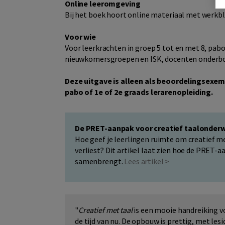
Online leeromgeving
Bij het boek hoort online materiaal met werkbla
Voor wie
Voor leerkrachten in groep 5 tot en met 8, pa
nieuwkomersgroepen en ISK, docenten onderbo
Deze uitgave is alleen als beoordelingsexem
pabo of 1e of 2e graads lerarenopleiding.
De PRET-aanpak voor creatief taalonderw
Hoe geef je leerlingen ruimte om creatief met
verliest? Dit artikel laat zien hoe de PRET-a
samenbrengt.
Lees artikel >
"
Creatief met taal
is een mooie handreiking vo
de tijd van nu. De opbouw is prettig, met les