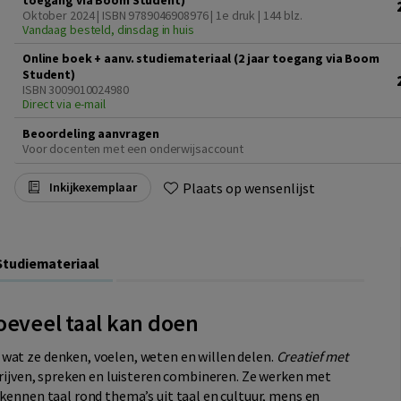
toegang via Boom Student)
Oktober 2024 | ISBN 9789046908976 | 1e druk
| 144 blz.
Vandaag besteld, dinsdag in huis
Online boek + aanv. studiemateriaal (2 jaar toegang via Boom
Student)
ISBN 3009010024980
Direct via e-mail
Beoordeling aanvragen
Voor docenten met een onderwijsaccount
Plaats op wensenlijst
Inkijkexemplaar
Studiemateriaal
oeveel taal kan doen
wat ze denken, voelen, weten en willen delen.
Creatief met
hrijven, spreken en luisteren combineren. Ze werken met
rkennen taal rond thema’s uit taal en cultuur, mens en