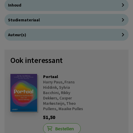
Inhoud
Studiemateriaal
Auteur(s)
Ook interessant
Portaal
Harry Paus
,
Frans
Hiddink
,
Sylvia
Bacchini
,
Rikky
Dekkers
,
Casper
Markesteijn
,
Theo
Pullens
,
Maaike Pulles
51,50
Bestellen