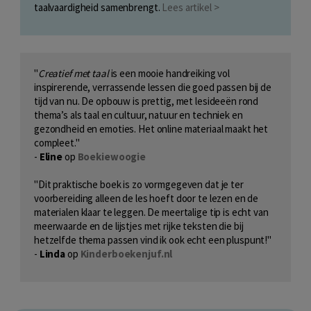
taalvaardigheid samenbrengt.
Lees artikel >
"
Creatief met taal
is een mooie handreiking vol
inspirerende, verrassende lessen die goed passen bij de
tijd van nu. De opbouw is prettig, met lesideeën rond
thema’s als taal en cultuur, natuur en techniek en
gezondheid en emoties. Het online materiaal maakt het
compleet."
-
Eline
op
Boekiewoogie
"Dit praktische boek is zo vormgegeven dat je ter
voorbereiding alleen de les hoeft door te lezen en de
materialen klaar te leggen. De meertalige tip is echt van
meerwaarde en de lijstjes met rijke teksten die bij
hetzelfde thema passen vind ik ook echt een pluspunt!"
-
Linda
op
Kinderboekenjuf.nl