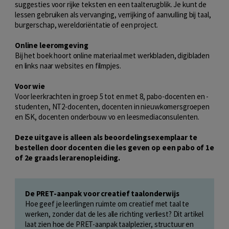
suggesties voor rijke teksten en een taalterugblik. Je kunt de
lessen gebruiken als vervanging, verrijking of aanvulling bij taal,
burgerschap, wereldoriëntatie of een project.
Online leeromgeving
Bij het boek hoort online materiaal met werkbladen, digibladen
en links naar websites en filmpjes.
Voor wie
Voor leerkrachten in groep 5 tot en met 8, pabo-docenten en -
studenten, NT2-docenten, docenten in nieuwkomersgroepen
en ISK, docenten onderbouw vo en leesmediaconsulenten.
Deze uitgave is alleen als beoordelingsexemplaar te
bestellen door docenten die les geven op een pabo of 1e
of 2e graads lerarenopleiding.
De PRET-aanpak voor creatief taalonderwijs
Hoe geef je leerlingen ruimte om creatief met taal te
werken, zonder dat de les alle richting verliest? Dit artikel
laat zien hoe de PRET-aanpak taalplezier, structuur en