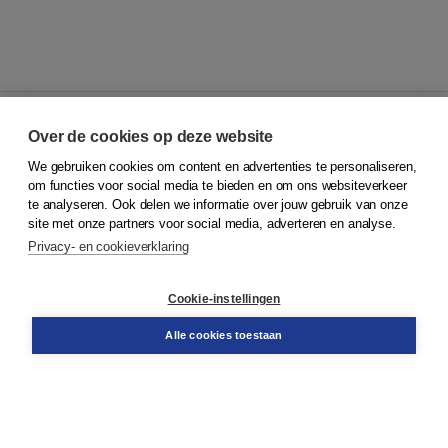
Over de cookies op deze website
We gebruiken cookies om content en advertenties te personaliseren,
© 2026
Koninklijke Boom uitgevers
om functies voor social media te bieden en om ons websiteverkeer
te analyseren. Ook delen we informatie over jouw gebruik van onze
Klantenservice
site met onze partners voor social media, adverteren en analyse.
Service & informatie
Privacy- en cookieverklaring
Contact
Retourneren
Docentenservice
Cookie-instellingen
Snel bestellen
Teamviewer
Alle cookies toestaan
Boom voor jou
Voor de boekhandel
Voor de pers
Publiceren bij Boom