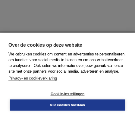
Over de cookies op deze website
We gebruiken cookies om content en advertenties te personaliseren,
© 2026
Koninklijke Boom uitgevers
om functies voor social media te bieden en om ons websiteverkeer
te analyseren. Ook delen we informatie over jouw gebruik van onze
Klantenservice
site met onze partners voor social media, adverteren en analyse.
Service & informatie
Privacy- en cookieverklaring
Contact
Retourneren
Docentenservice
Cookie-instellingen
Snel bestellen
Teamviewer
Alle cookies toestaan
Boom voor jou
Voor de boekhandel
Voor de pers
Publiceren bij Boom