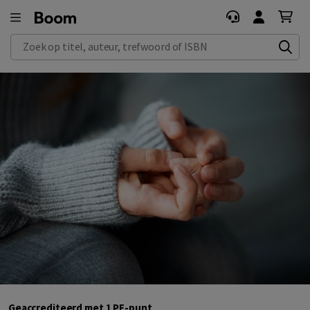
Zoek op titel, auteur, trefwoord of ISBN
Geaccrediteerd met 1 PE-punt