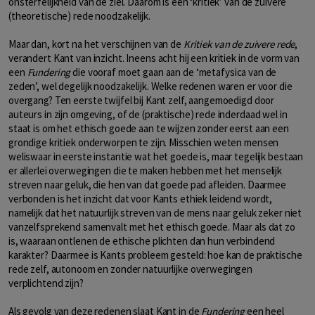
onsterfelijkheid van de ziel. Daarom is een ‘kritiek’ van de zuivere
(theoretische) rede noodzakelijk.
Maar dan, kort na het verschijnen van de
Kritiek van de zuivere rede
,
verandert Kant van inzicht. Ineens acht hij een kritiek in de vorm van
een
Fundering
die vooraf moet gaan aan de ‘metafysica van de
zeden’, wel degelijk noodzakelijk. Welke redenen waren er voor die
overgang? Ten eerste twijfel bij Kant zelf, aangemoedigd door
auteurs in zijn omgeving, of de (praktische) rede inderdaad wel in
staat is om het ethisch goede aan te wijzen zonder eerst aan een
grondige kritiek onderworpen te zijn. Misschien weten mensen
weliswaar in eerste instantie wat het goede is, maar tegelijk bestaan
er allerlei overwegingen die te maken hebben met het menselijk
streven naar geluk, die hen van dat goede pad afleiden. Daarmee
verbonden is het inzicht dat voor Kants ethiek leidend wordt,
namelijk dat het natuurlijk streven van de mens naar geluk zeker niet
vanzelfsprekend samenvalt met het ethisch goede. Maar als dat zo
is, waaraan ontlenen de ethische plichten dan hun verbindend
karakter? Daarmee is Kants probleem gesteld: hoe kan de praktische
rede zelf, autonoom en zonder natuurlijke overwegingen
verplichtend zijn?
Als gevolg van deze redenen slaat Kant in de
Fundering
een heel