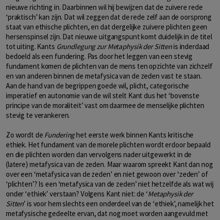
nieuwe richting in. Daarbinnen wil hij bewijzen dat de zuivere rede
‘praktisch’ kan zijn. Dat wil zeggen dat de rede zelf aan de oorsprong
staat van ethische plichten, en dat dergelijke zuivere plichten geen
hersenspinsel zijn. Dat nieuwe uitgangspunt komt duidelijk in de titel
tot uiting. Kants
Grundlegung zur Metaphysik der Sitten
is inderdaad
bedoeld als een fundering. Pas door het leggen van een stevig
fundament komen de plichten van de mens ten opzichte van zichzelf
en van anderen binnen de metafysica van de zeden vast te staan.
Aan de hand van de begrippen goede wil, plicht, categorische
imperatief en autonomie van de wil stelt Kant dus het ‘bovenste
principe van de moraliteit’ vast om daarmee de menselijke plichten
stevig te verankeren.
Zo wordt de
Fundering
het eerste werk binnen Kants kritische
ethiek. Het fundament van de morele plichten wordt erdoor bepaald
en die plichten worden dan vervolgens nader uitgewerkt in de
(latere) metafysica van de zeden. Maar waarom spreekt Kant dan nog
over een ‘metafysica van de zeden’ en niet gewoon over ‘zeden’ of
‘plichten’? Is een ‘metafysica van de zeden’ niet hetzelfde als wat wij
onder ‘ethiek’ verstaan? Volgens Kant niet: de ‘
Metaphysik der
Sitten
’ is voor hem slechts een onderdeel van de ‘ethiek’, namelijk het
metafysische gedeelte ervan, dat nog moet worden aangevuld met