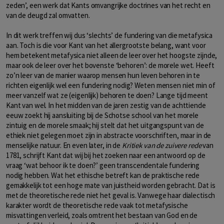
zeden’, een werk dat Kants omvangrijke doctrines van het recht en
van de deugd zal omvatten.
In dit werk treffen wij dus ‘slechts’ de fundering van die metafysica
aan. Toch is die voor Kant van het allergrootste belang, want voor
hem betekent metafysica niet alleen de leer over het hoogste zijnde,
maar ook de leer over het bovenste ‘behoren’: de morele wet. Heeft
zo’n leer van de manier waarop mensen hun leven behoren in te
richten eigenlijk wel een fundering nodig? Weten mensen niet min of
meer vanzelf wat ze (eigenlijk) behoren te doen? Lange tijd meent
Kant van wel. In het midden van de jaren zestig van de achttiende
eeuw zoekt hij aansluiting bij de Schotse school van het morele
zintuig en de morele smaak; hij stelt dat het uitgangspunt van de
ethiek niet gelegen moet zijn in abstracte voorschriften, maar in de
menselijke natuur. En even later, in de
Kritiek van de zuivere rede
van
1781, schrijft Kant dat wij bij het zoeken naar een antwoord op de
vraag ‘wat behoor ik te doen?’ geen transcendentale fundering
nodig hebben. Wat het ethische betreft kan de praktische rede
gemakkelijk tot een hoge mate van juistheid worden gebracht. Dat is
met de theoretische rede niet het geval is. Vanwege haar dialectisch
karakter wordt de theoretische rede vaak tot metafysische
misvattingen verleid, zoals omtrent het bestaan van God en de