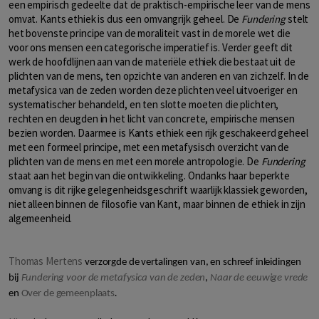
een empirisch gedeelte dat de praktisch-empirische leer van de mens
omvat. Kants ethiek is dus een omvangrijk geheel. De
Fundering
stelt
het bovenste principe van de moraliteit vast in de morele wet die
voor ons mensen een categorische imperatief is. Verder geeft dit
werk de hoofdlijnen aan van de materiële ethiek die bestaat uit de
plichten van de mens, ten opzichte van anderen en van zichzelf. In de
metafysica van de zeden worden deze plichten veel uitvoeriger en
systematischer behandeld, en ten slotte moeten die plichten,
rechten en deugden in het licht van concrete, empirische mensen
bezien worden. Daarmee is Kants ethiek een rijk geschakeerd geheel
met een formeel principe, met een metafysisch overzicht van de
plichten van de mens en met een morele antropologie. De
Fundering
staat aan het begin van die ontwikkeling. Ondanks haar beperkte
omvang is dit rijke gelegenheidsgeschrift waarlijk klassiek geworden,
niet alleen binnen de filosofie van Kant, maar binnen de ethiek in zijn
algemeenheid.
Thomas Mertens
verzorgde de vertalingen van, en schreef inleidingen
bij
Fundering voor de metafysica van de zeden
,
Naar de eeuwige vrede
en
Over de gemeenplaats
.