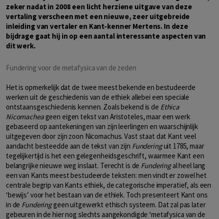
zeker nadat in 2008 een licht herziene uitgave van deze
vertaling verscheen met een nieuwe, zeer uitgebreide
inleiding van vertaler en Kant-kenner Mertens. In deze
bijdrage gaat hij in op een aantal interessante aspecten van
dit werk.
Fundering voor de metafysica van de zeden
Het is opmerkelijk dat de twee meest bekende en bestudeerde
werken uit de geschiedenis van de ethiek allebei een speciale
ontstaansgeschiedenis kennen. Zoals bekend is de
Ethica
Nicomachea
geen eigen tekst van Aristoteles, maar een werk
gebaseerd op aantekeningen van zijn leerlingen en waarschijnlijk
uitgegeven door zijn zoon Nicomachus. Vast staat dat Kant veel
aandacht besteedde aan de tekst van zijn
Fundering
uit 1785, maar
tegelijkertijd is het een gelegenheidsgeschrift, waarmee Kant een
belangrijke nieuwe weg inslaat. Terecht is de
Fundering
al heel lang
een van Kants meest bestudeerde teksten: men vindt er zowel het
centrale begrip van Kants ethiek, de categorische imperatief, als een
‘bewijs’ voor het bestaan van de ethiek. Toch presenteert Kant ons
in de
Fundering
geen uitgewerkt ethisch systeem. Dat zal pas later
gebeuren in de hier nog slechts aangekondigde ‘metafysica van de