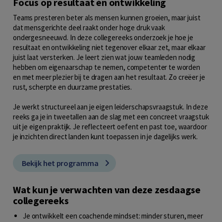
Focus op resultaat én ontwikkeling
Teams presteren beter als mensen kunnen groeien, maar juist
dat mensgerichte deel raakt onder hoge druk vaak
ondergesneeuwd. In deze collegereeks onderzoek je hoe je
resultaat en ontwikkeling niet tegenover elkaar zet, maar elkaar
juist laat versterken. Je leert zien wat jouw teamleden nodig
hebben om eigenaarschap te nemen, competenter te worden
en met meer plezier bij te dragen aan het resultaat. Zo creëer je
rust, scherpte en duurzame prestaties.
Je werkt structureel aan je eigen leiderschapsvraagstuk. In deze
reeks ga je in tweetallen aan de slag met een concreet vraagstuk
uit je eigen praktijk. Je reflecteert oefent en past toe, waardoor
je inzichten direct landen kunt toepassen in je dagelijks werk.
Bekijk het programma
Wat kun je verwachten van deze zesdaagse
collegereeks
Je ontwikkelt een coachende mindset: minder sturen, meer