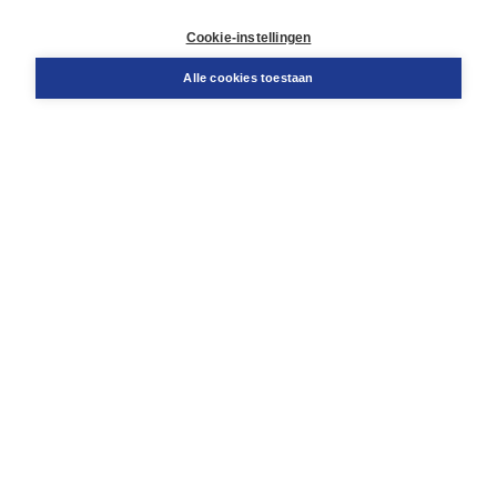
Retourneren
Docentenservice
Cookie-instellingen
Snel bestellen
Teamviewer
Alle cookies toestaan
Boom voor jou
Voor de boekhandel
Voor de pers
Publiceren bij Boom
Werken bij Boom & Vacatures
Over Boom
Wat ons drijft
Onze historie
Onze auteurs
Onze organisatie
Duurzaam ondernemen
Gratis verzending in NL vanaf € 20,-.
Veilig winkelen met Thuiswinkelwaarborg