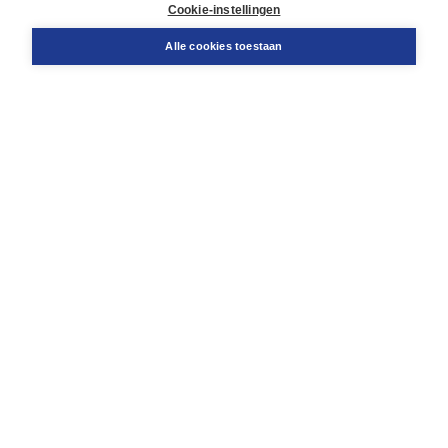
Docentenservice
Cookie-instellingen
Snel bestellen
Teamviewer
Alle cookies toestaan
Boom voor jou
Voor de boekhandel
Voor de pers
Publiceren bij Boom
Werken bij Boom & Vacatures
Over Boom
Wat ons drijft
Onze historie
Onze auteurs
Onze organisatie
Duurzaam ondernemen
Gratis verzending in NL vanaf € 20,-.
Veilig winkelen met Thuiswinkelwaarborg