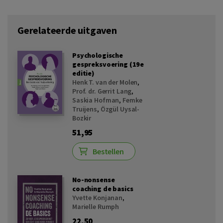
Gerelateerde uitgaven
Psychologische
gespreksvoering (19e
editie)
Henk T. van der Molen
,
Prof. dr. Gerrit Lang
,
Saskia Hofman
,
Femke
Truijens
,
Özgül Uysal-
Bozkir
51,95
Bestellen
No-nonsense
coaching de basics
Yvette Konjanan
,
Marielle Rumph
22,50