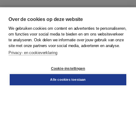
Over de cookies op deze website
We gebruiken cookies om content en advertenties te personaliseren,
© 2026
Koninklijke Boom uitgevers
om functies voor social media te bieden en om ons websiteverkeer
te analyseren. Ook delen we informatie over jouw gebruik van onze
Klantenservice
site met onze partners voor social media, adverteren en analyse.
Service & informatie
Privacy- en cookieverklaring
Contact
Retourneren
Docentenservice
Cookie-instellingen
Snel bestellen
Teamviewer
Alle cookies toestaan
Boom voor jou
Voor de boekhandel
Voor de pers
Publiceren bij Boom
Werken bij Boom & Vacatures
Over Boom
Wat ons drijft