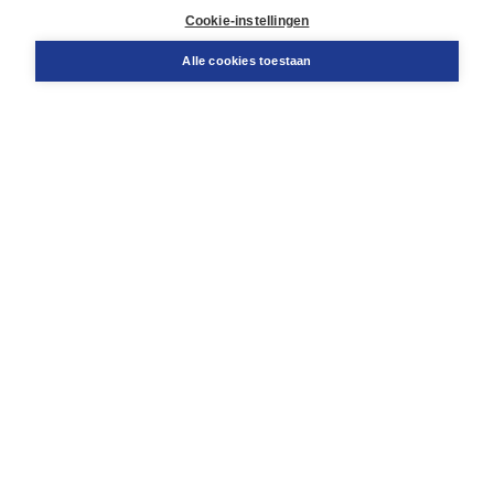
Docentenservice
Cookie-instellingen
Snel bestellen
Teamviewer
Alle cookies toestaan
Boom voor jou
Voor de boekhandel
Voor de pers
Publiceren bij Boom
Werken bij Boom & Vacatures
Over Boom
Wat ons drijft
Onze historie
Onze auteurs
Onze organisatie
Duurzaam ondernemen
Gratis verzending in NL vanaf € 20,-.
Veilig winkelen met Thuiswinkelwaarborg