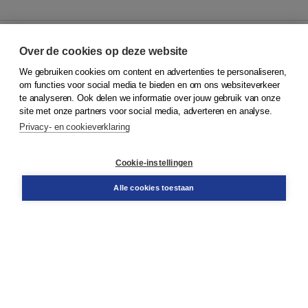
Over de cookies op deze website
We gebruiken cookies om content en advertenties te personaliseren,
© 2026
Koninklijke Boom uitgevers
om functies voor social media te bieden en om ons websiteverkeer
te analyseren. Ook delen we informatie over jouw gebruik van onze
Klantenservice
site met onze partners voor social media, adverteren en analyse.
Service & informatie
Privacy- en cookieverklaring
Contact
Retourneren
Docentenservice
Cookie-instellingen
Snel bestellen
Teamviewer
Alle cookies toestaan
Boom voor jou
Voor de boekhandel
Voor de pers
Publiceren bij Boom
Werken bij Boom & Vacatures
Over Boom