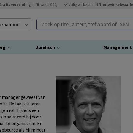
Gratis verzending
in NL vanaf € 20,-
Veilig winkelen met
Thuiswinkelwaarb
Zoek op titel, auteur, trefwoord of ISBN
ele aanbod
org
Juridisch
Management
ar manager geweest van
fit. De laatste jaren
igen rol. Tijdens een
sionals werd hij door
ef te organiseren. En
gebeurde als hij minder