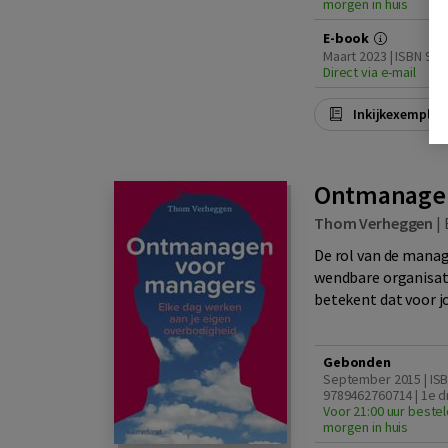
morgen in huis
E-book
Maart 2023 | ISBN 97
Direct via e-mail
Inkijkexemplaa
Ontmanagen
Thom Verheggen
|
De rol van de manage
wendbare organisa
betekent dat voor jo
Gebonden
September 2015 | IS
9789462760714 | 1e d
Voor 21:00 uur bestel
morgen in huis