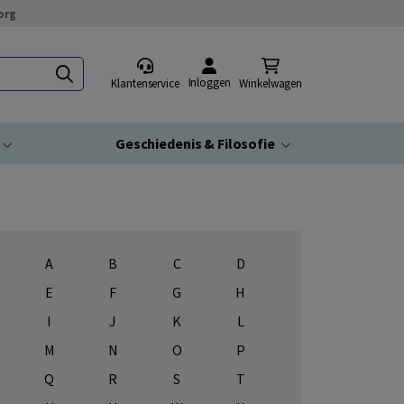
org
Inloggen
Klantenservice
Winkelwagen
Geschiedenis & Filosofie
A
B
C
D
E
F
G
H
I
J
K
L
M
N
O
P
Q
R
S
T