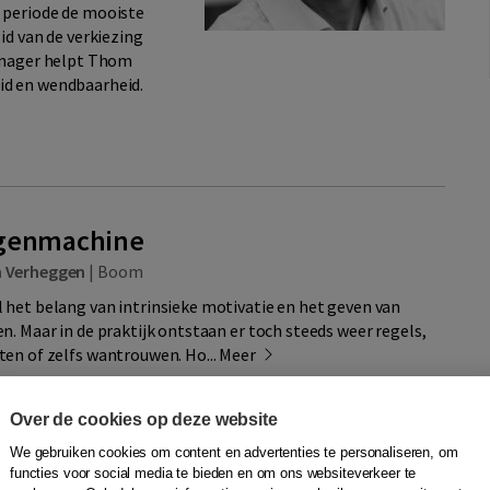
 periode de mooiste
id van de verkiezing
manager helpt Thom
id en wendbaarheid.
ngenmachine
 Verheggen
|
Boom
het belang van intrinsieke motivatie en het geven van
n. Maar in de praktijk ontstaan er toch steeds weer regels,
en of zelfs wantrouwen. Ho...
Meer
Over de cookies op deze website
Quantity
We gebruiken cookies om content en advertenties te personaliseren, om
32,75
−
+
In winkelwagen
ruk
functies voor social media te bieden en om ons websiteverkeer te
d,