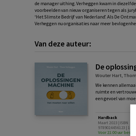
de manager uithing. Verheggen kwam in diezelfde
voorbeelden van nieuw organiseren tegen als juryl
‘Het Slimste Bedrijf van Nederland’. Als De Ont
Verheggen nu organisaties naar meer bevlogenhe
Van deze auteur:
De oplossi
Wouter Hart
,
Thom
We kennen allemaal 
ruimte en vertrouwe
een gevoel van moet
Hardback
Maart 2023 | ISBN
9789024456123 | 1e d
Voor 21:00 uur bestel