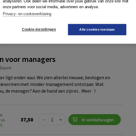
analyseren. Ook delen we informatie over jouw gebruik van onze site met
onze partners voor social media, adverteren en analyse.
Privacy- en cookieverklaring
26,25
In winkelwagen
89024457717
Cookie-instellingen
Alle cookies toestaan
r
Plaats op wensenlijst
 voor managers
Boom
r ligt onder vuur. We zien allerlei nieuwe, bevlogen en
tievormen met minder management ontstaan. Wat
u, de manager? Aan de hand van zijn ei...
Meer
BN
Quantity
37,50
−
+
In winkelwagen
ruk
d,