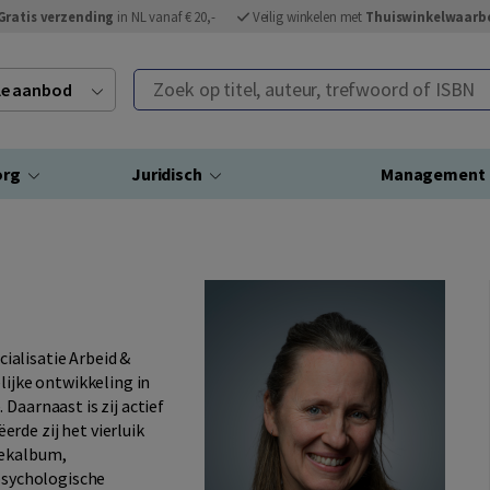
Gratis verzending
in NL vanaf € 20,-
Veilig winkelen met
Thuiswinkelwaarb
Zoek op titel, auteur, trefwoord of ISBN
ele aanbod
org
Juridisch
Management
ialisatie Arbeid &
lijke ontwikkeling in
Daarnaast is zij actief
rde zij het vierluik
iekalbum,
 psychologische