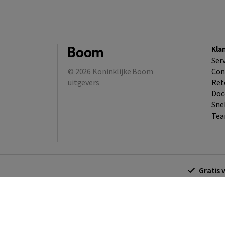
Kla
Ser
© 2026
Koninklijke Boom
Con
uitgevers
Ret
Doc
Sne
Tea
Gratis 
Algemene voorwaarden
Algemene voorwa