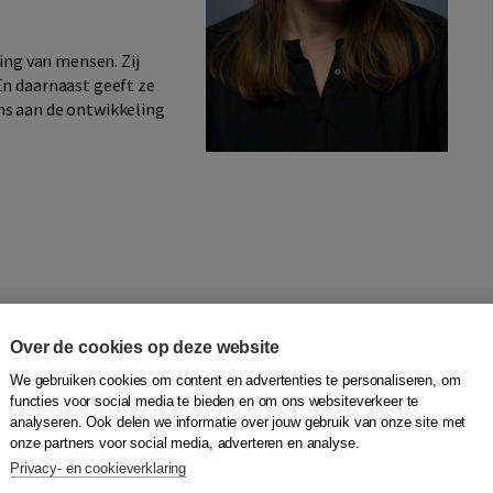
ing van mensen. Zij
En daarnaast geeft ze
ms aan de ontwikkeling
Over de cookies op deze website
het kan!
We gebruiken cookies om content en advertenties te personaliseren, om
functies voor social media te bieden en om ons websiteverkeer te
y Bouchoms
|
Boom
analyseren. Ook delen we informatie over jouw gebruik van onze site met
onze partners voor social media, adverteren en analyse.
!
is een uitnodiging om angst niet langer te vermijden of te
Privacy- en cookieverklaring
 onderzoeken en te benutten, óók in je werk. Het boek laat