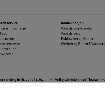
ntenservice
Boom voor jou
vice & informatie
Voor de boekhandel
tact
Voor de pers
ourneren
Publiceren bij Boom
entenservice
Werken bij Boom & Vacatur
l bestellen
mviewer
verzending in NL vanaf € 20,-.
Veilig winkelen met Thuiswin
arden zakelijk
Cookieverklaring
Disclaimer
Privacy policy