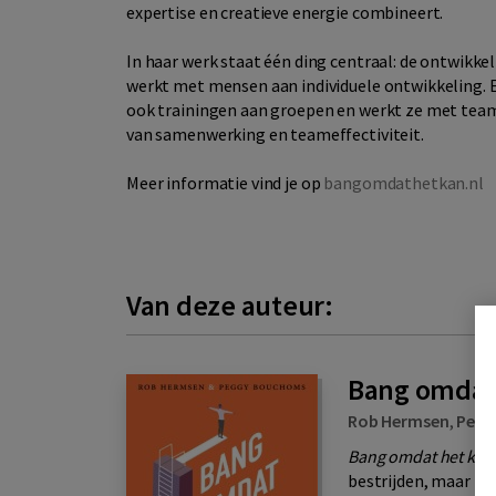
expertise en creatieve energie combineert.
In haar werk staat één ding centraal: de ontwikkel
werkt met mensen aan individuele ontwikkeling. 
ook trainingen aan groepen en werkt ze met tea
van samenwerking en teameffectiviteit.
Meer informatie vind je op
bangomdathetkan.nl
Van deze auteur:
Bang omdat 
Rob Hermsen
,
Pegg
Bang omdat het kan
bestrijden, maar te