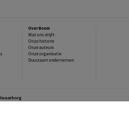
Over Boom
Wat ons drijft
Onze historie
Onze auteurs
es
Onze organisatie
Duurzaam ondernemen
kelwaarborg