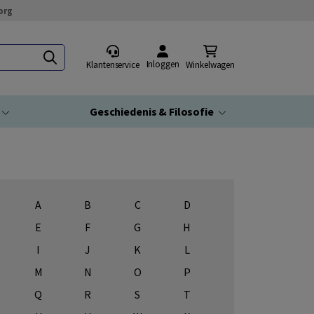
org
Inloggen
Klantenservice
Winkelwagen
Geschiedenis & Filosofie
A
B
C
D
E
F
G
H
I
J
K
L
M
N
O
P
Q
R
S
T