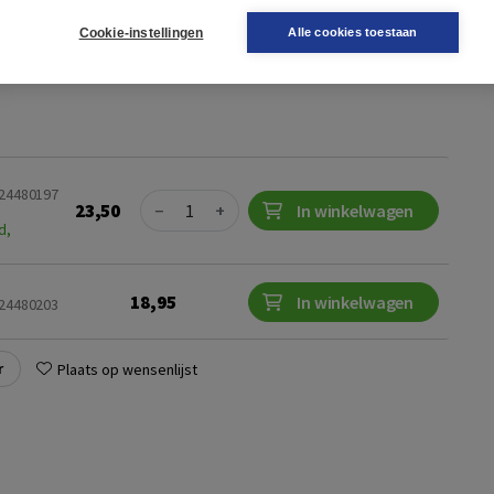
anning en onzekerheid, kunt bewegen richting wat voor jou
.
Cookie-instellingen
Alle cookies toestaan
024480197
Quantity
23,50
−
+
In winkelwagen
d,
18,95
In winkelwagen
024480203
r
Plaats op wensenlijst