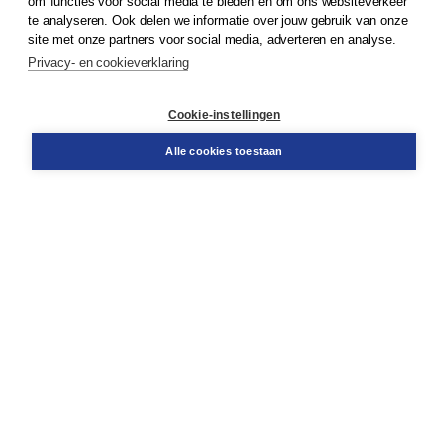
om functies voor social media te bieden en om ons websiteverkeer
te analyseren. Ook delen we informatie over jouw gebruik van onze
Klantenservice
site met onze partners voor social media, adverteren en analyse.
Service & informatie
Privacy- en cookieverklaring
Contact
Retourneren
Docentenservice
Cookie-instellingen
Snel bestellen
Teamviewer
Alle cookies toestaan
Boom voor jou
Voor de boekhandel
Voor de pers
Publiceren bij Boom
Werken bij Boom & Vacatures
Over Boom
Wat ons drijft
Onze historie
Onze auteurs
Onze organisatie
Duurzaam ondernemen