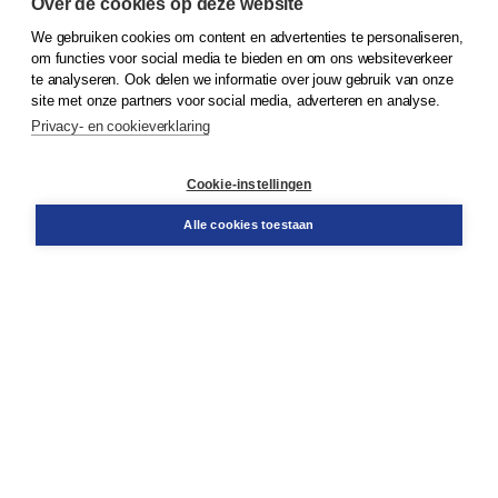
Over de cookies op deze website
We gebruiken cookies om content en advertenties te personaliseren,
© 2026
Koninklijke Boom uitgevers
om functies voor social media te bieden en om ons websiteverkeer
te analyseren. Ook delen we informatie over jouw gebruik van onze
Klantenservice
site met onze partners voor social media, adverteren en analyse.
Service & informatie
Privacy- en cookieverklaring
Contact
Retourneren
Docentenservice
Cookie-instellingen
Snel bestellen
Teamviewer
Alle cookies toestaan
Boom voor jou
Voor de boekhandel
Voor de pers
Publiceren bij Boom
Werken bij Boom & Vacatures
Over Boom
Wat ons drijft
Onze historie
Onze auteurs
Onze organisatie