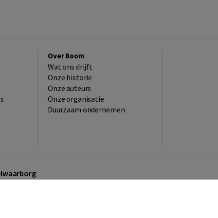
Over Boom
Wat ons drijft
Onze historie
Onze auteurs
es
Onze organisatie
Duurzaam ondernemen
kelwaarborg