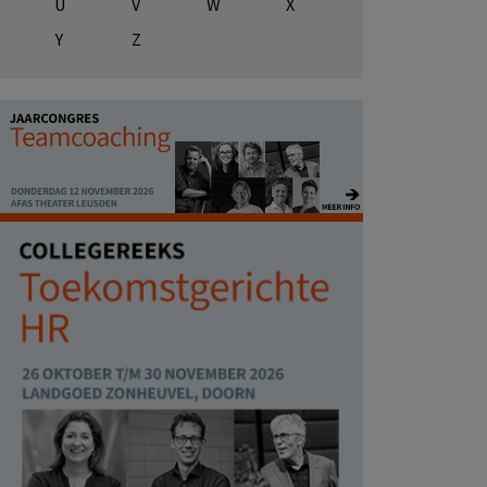
U
V
W
X
Y
Z