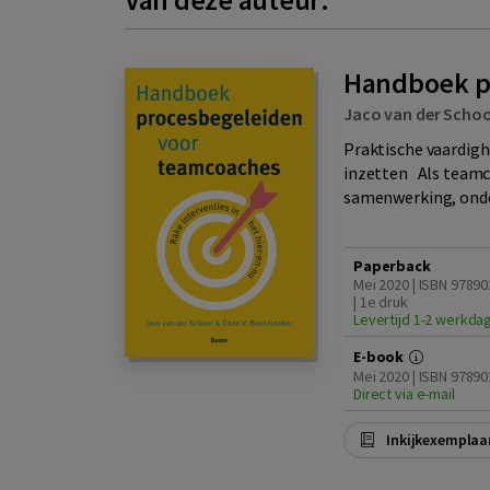
Handboek p
Jaco van der Scho
Praktische vaardigh
inzetten Als teamco
samenwerking, onde
Paperback
Mei 2020 | ISBN 9789
| 1e druk
Levertijd 1-2 werkda
E-book
Mei 2020 | ISBN 9789
Direct via e-mail
Inkijkexemplaa