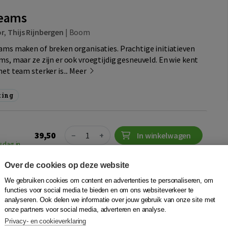
teams
or
,
Thijs Rijnbergen
|
Boom
eams maken of breken organisaties. Prachtige initiatieven
ms, maar ze zijn er ook vroegtijdig gesneuveld. En wie kent
het team sterker is...
Meer
ting
Quantity
39,50
−
+
In winkelwagen
sdag in
Over de cookies op deze website
31,75
In winkelwagen
 9789058754431
We gebruiken cookies om content en advertenties te personaliseren, om
functies voor social media te bieden en om ons websiteverkeer te
analyseren. Ook delen we informatie over jouw gebruik van onze site met
r
Plaats op wensenlijst
onze partners voor social media, adverteren en analyse.
Privacy- en cookieverklaring