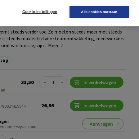
de toekomst
Cookie-instellingen
Alle cookies toestaan
or
,
Guido van de Wiel
|
Boom
eemt steeds verder toe. Ze moeten steeds meer met steeds
r is steeds minder tijd voor teamontwikkeling, medewerkers
ooit van functie, zijn ...
Meer
ting
Quantity
33,50
−
+
In winkelwagen
gen
26,95
In winkelwagen
 9789024419944
agen
Aanvragen
en onderwijsaccount