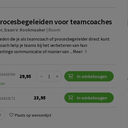
rocesbegeleiden voor teamcoaches
or
,
Daan V. Rookmaaker
|
Boom
eden die je als teamcoach of procesbegeleider direct kunt
ach help je teams bij het verbeteren van hun
rlinge communicatie of manier van ...
Meer
Quantity
024428786
29,95
−
+
In winkelwagen
gen
23,95
In winkelwagen
024429172
r
Plaats op wensenlijst