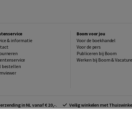
ntenservice
Boom voor jou
vice & informatie
Voor de boekhandel
tact
Voor de pers
ourneren
Publiceren bij Boom
entenservice
Werken bij Boom & Vacatur
l bestellen
mviewer
verzending in NL vanaf € 20,-.
Veilig winkelen met Thuiswin
arden zakelijk
Cookieverklaring
Disclaimer
Privacy policy