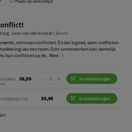
r
Plaats op wensenlijst
onflict!
burg
,
Jaco van der Schoor
|
Boom
erkt, ontstaan conflicten. En dat is goed, want conflicten
 ontwikkeling van een team. Echt samenwerken lukt namelijk
s hun conflicten op de...
Meer
Quantity
38,50
−
+
In winkelwagen
052619880
gen
30,95
In winkelwagen
N 9789052617756
jst