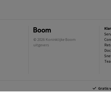
Kla
Ser
© 2026
Koninklijke Boom
Con
uitgevers
Ret
Doc
Sne
Tea
Gratis 
Algemene voorwaarden
Algemene voorwa