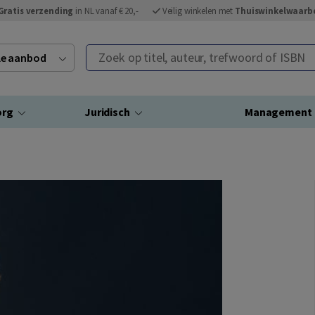
Gratis verzending
in NL vanaf € 20,-
Veilig winkelen met
Thuiswinkelwaarb
Zoek op titel, auteur, trefwoord of ISBN
ele aanbod
org
Juridisch
Management