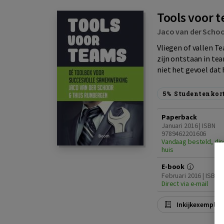
Tools voor 
Jaco van der Scho
Vliegen of vallen T
zijn ontstaan in tea
niet het gevoel dat 
5%
Studentenkor
Paperback
Januari 2016 | ISBN
9789462201606
Vandaag besteld, din
huis
E-book
Februari 2016 | ISBN
Direct via e-mail
Inkijkexemplaa