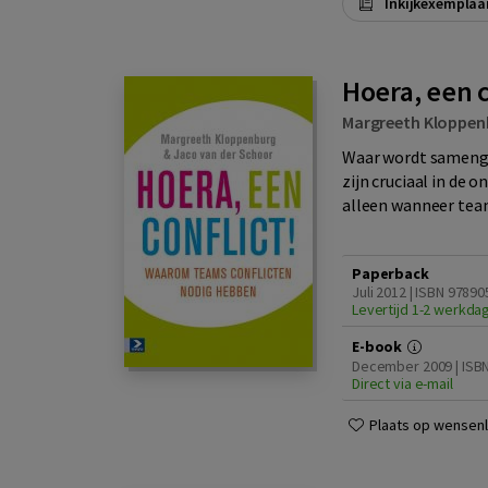
Inkijkexemplaa
Hoera, een c
Margreeth Kloppen
Waar wordt samengew
zijn cruciaal in de
alleen wanneer team
Paperback
Juli 2012 | ISBN 9789
Levertijd 1-2 werkda
E-book
December 2009 | ISB
Direct via e-mail
Plaats op wensenli