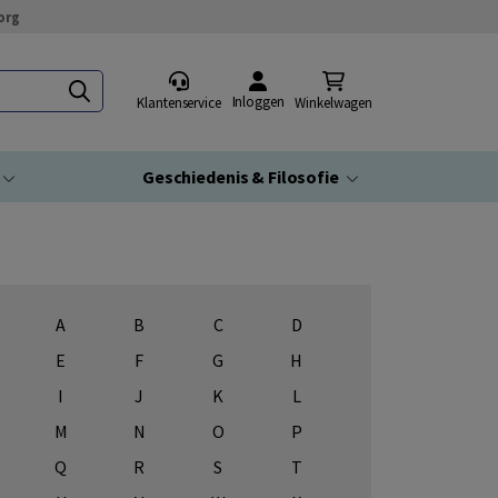
org
Inloggen
Klantenservice
Winkelwagen
Geschiedenis & Filosofie
A
B
C
D
E
F
G
H
I
J
K
L
M
N
O
P
Q
R
S
T