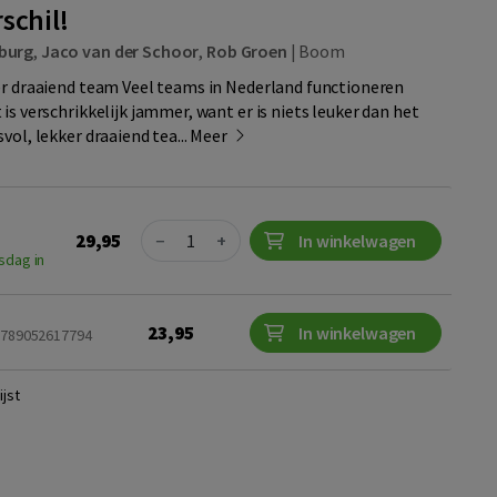
schil!
burg
,
Jaco van der Schoor
,
Rob Groen
|
Boom
er draaiend team Veel teams in Nederland functioneren
is verschrikkelijk jammer, want er is niets leuker dan het
vol, lekker draaiend tea...
Meer
Quantity
29,95
−
+
In winkelwagen
sdag in
23,95
In winkelwagen
 9789052617794
jst