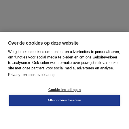
Over de cookies op deze website
We gebruiken cookies om content en advertenties te personaliseren,
© 2026
Koninklijke Boom uitgevers
om functies voor social media te bieden en om ons websiteverkeer
te analyseren. Ook delen we informatie over jouw gebruik van onze
Klantenservice
site met onze partners voor social media, adverteren en analyse.
Service & informatie
Privacy- en cookieverklaring
Contact
Retourneren
Docentenservice
Cookie-instellingen
Snel bestellen
Teamviewer
Alle cookies toestaan
Boom voor jou
Voor de boekhandel
Voor de pers
Publiceren bij Boom