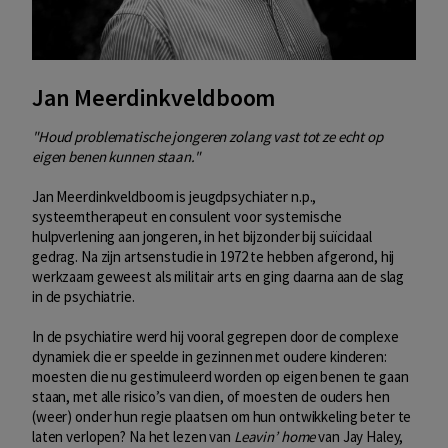
Jan Meerdinkveldboom
"Houd problematische jongeren zolang vast tot ze echt op
eigen benen kunnen staan."
Jan Meerdinkveldboom is jeugdpsychiater n.p.,
systeemtherapeut en consulent voor systemische
hulpverlening aan jongeren, in het bijzonder bij suïcidaal
gedrag. Na zijn artsenstudie in 1972 te hebben afgerond, hij
werkzaam geweest als militair arts en ging daarna aan de slag
in de psychiatrie.
In de psychiatire werd hij vooral gegrepen door de complexe
dynamiek die er speelde in gezinnen met oudere kinderen:
moesten die nu gestimuleerd worden op eigen benen te gaan
staan, met alle risico’s van dien, of moesten de ouders hen
(weer) onder hun regie plaatsen om hun ontwikkeling beter te
laten verlopen? Na het lezen van
Leavin’ home
van Jay Haley,