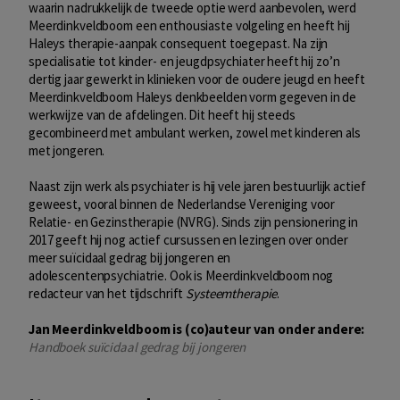
waarin nadrukkelijk de tweede optie werd aanbevolen, werd
Meerdinkveldboom een enthousiaste volgeling en heeft hij
Haleys therapie-aanpak consequent toegepast. Na zijn
specialisatie tot kinder- en jeugdpsychiater heeft hij zo’n
dertig jaar gewerkt in klinieken voor de oudere jeugd en heeft
Meerdinkveldboom Haleys denkbeelden vorm gegeven in de
werkwijze van de afdelingen. Dit heeft hij steeds
gecombineerd met ambulant werken, zowel met kinderen als
met jongeren.
Naast zijn werk als psychiater is hij vele jaren bestuurlijk actief
geweest, vooral binnen de Nederlandse Vereniging voor
Relatie- en Gezinstherapie (NVRG). Sinds zijn pensionering in
2017 geeft hij nog actief cursussen en lezingen over onder
meer suïcidaal gedrag bij jongeren en
adolescentenpsychiatrie. Ook is Meerdinkveldboom nog
redacteur van het tijdschrift
Systeemtherapie
.
Jan Meerdinkveldboom is (co)auteur van onder andere:
Handboek suïcidaal gedrag bij jongeren