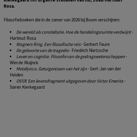
Rosa.
Filosofieboeken die in de zomer van 2026 bij Boom verschijnen:
De wereld als constellatie. Hoe de handelingsruimte verdwijnt
-
Hartmut Rosa
Wagners Ring. Een filosofische reis
- Gerbert Faure
De geboorte van de tragedie
- Friedrich Nietzsche
Leven en cognitie. Filosofie van de gedragswetenschappen
-
Wim de Muijnck
Metafysica. Getuigenissen van het zijn
- Gert-Jan van der
Heiden
Of/Of. Een levensfragment uitgegeven door Victor Emerita
-
Søren Kierkegaard