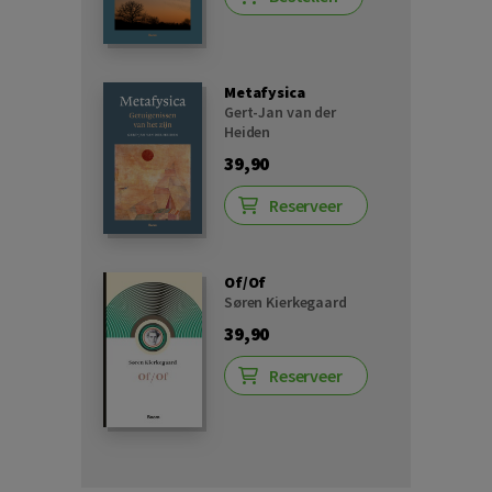
Metafysica
Gert-Jan van der
Heiden
39,90
Reserveer
Of/Of
Søren Kierkegaard
39,90
Reserveer