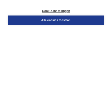
Contact
Retourneren
Cookie-instellingen
Docentenservice
Snel bestellen
Alle cookies toestaan
Teamviewer
Boom voor jou
Voor de boekhandel
Voor de pers
Publiceren bij Boom
Werken bij Boom & Vacatures
Over Boom
Wat ons drijft
Onze historie
Onze auteurs
Onze organisatie
Duurzaam ondernemen
Gratis verzending in NL vanaf € 20,-.