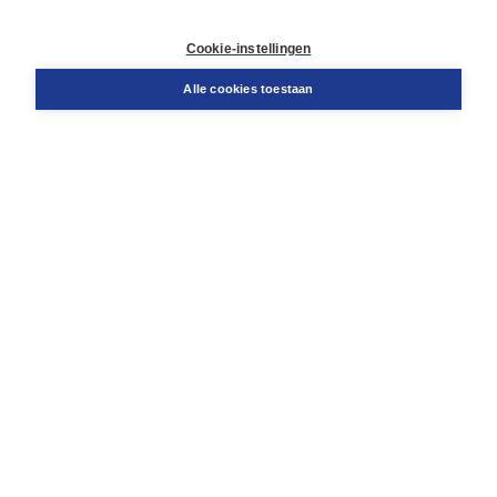
Contact
Retourneren
Cookie-instellingen
Docentenservice
Snel bestellen
Alle cookies toestaan
Teamviewer
Boom voor jou
Voor de boekhandel
Voor de pers
Publiceren bij Boom
Werken bij Boom & Vacatures
Over Boom
Wat ons drijft
Onze historie
Onze auteurs
Onze organisatie
Duurzaam ondernemen
Gratis verzending in NL vanaf € 20,-.