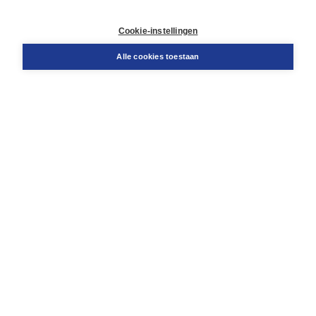
Contact
Retourneren
Cookie-instellingen
Docentenservice
Snel bestellen
Alle cookies toestaan
Teamviewer
Boom voor jou
Voor de boekhandel
Voor de pers
Publiceren bij Boom
Werken bij Boom & Vacatures
Over Boom
Wat ons drijft
Onze historie
Onze auteurs
Onze organisatie
Duurzaam ondernemen
Gratis verzending in NL vanaf € 20,-.