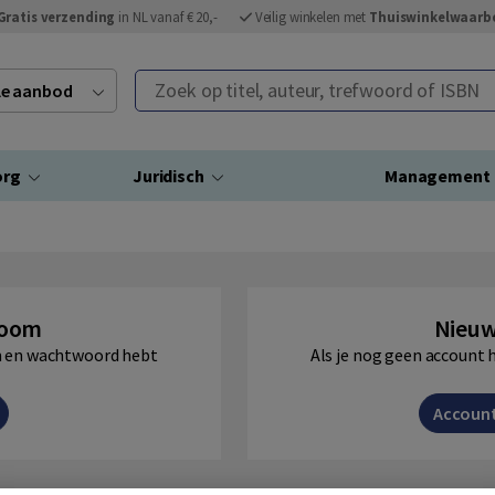
Gratis verzending
in NL vanaf € 20,-
Veilig winkelen met
Thuiswinkelwaarb
Zoek op titel, auteur, trefwoord of ISBN
ele aanbod
org
Juridisch
Management
Boom
Nieuw
am en wachtwoord hebt
Als je nog geen account 
Accoun