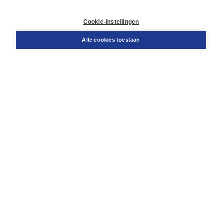
Contact
Retourneren
Cookie-instellingen
Docentenservice
Snel bestellen
Alle cookies toestaan
Teamviewer
Boom voor jou
Voor de boekhandel
Voor de pers
Publiceren bij Boom
Werken bij Boom & Vacatures
Over Boom
Wat ons drijft
Onze historie
Onze auteurs
Onze organisatie
Duurzaam ondernemen
Gratis verzending in NL vanaf € 20,-.