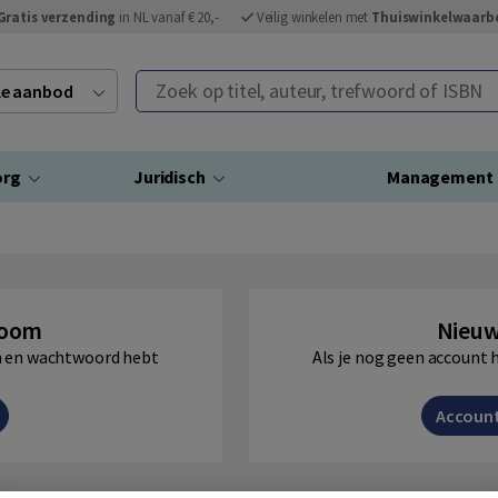
Gratis verzending
in NL vanaf € 20,-
Veilig winkelen met
Thuiswinkelwaarb
Zoek op titel, auteur, trefwoord of ISBN
ele aanbod
org
Juridisch
Management
Boom
Nieuw
am en wachtwoord hebt
Als je nog geen account 
Accoun