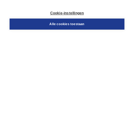
Contact
Retourneren
Cookie-instellingen
Docentenservice
Snel bestellen
Alle cookies toestaan
Teamviewer
Boom voor jou
Voor de boekhandel
Voor de pers
Publiceren bij Boom
Werken bij Boom & Vacatures
Over Boom
Wat ons drijft
Onze historie
Onze auteurs
Onze organisatie
Duurzaam ondernemen
Gratis verzending in NL vanaf € 20,-.