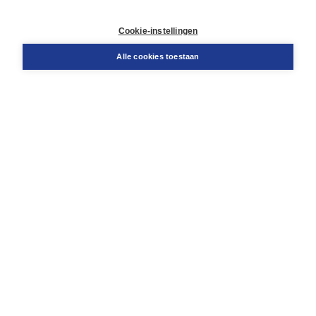
Contact
Retourneren
Cookie-instellingen
Docentenservice
Snel bestellen
Alle cookies toestaan
Teamviewer
Boom voor jou
Voor de boekhandel
Voor de pers
Publiceren bij Boom
Werken bij Boom & Vacatures
Over Boom
Wat ons drijft
Onze historie
Onze auteurs
Onze organisatie
Duurzaam ondernemen
Gratis verzending in NL vanaf € 20,-.