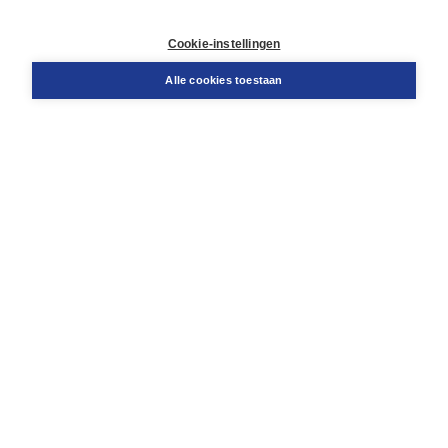
Contact
Retourneren
Cookie-instellingen
Docentenservice
Snel bestellen
Alle cookies toestaan
Teamviewer
Boom voor jou
Voor de boekhandel
Voor de pers
Publiceren bij Boom
Werken bij Boom & Vacatures
Over Boom
Wat ons drijft
Onze historie
Onze auteurs
Onze organisatie
Duurzaam ondernemen
Gratis verzending in NL vanaf € 20,-.