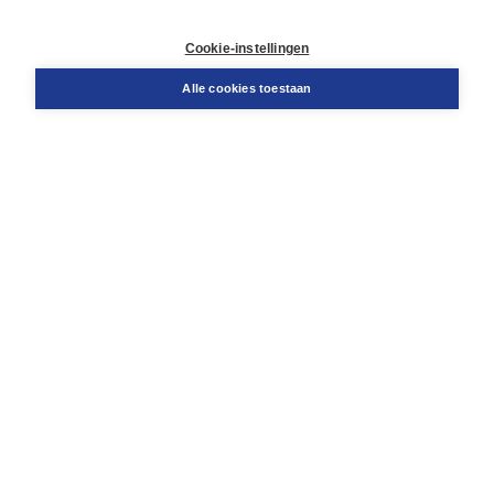
Contact
Retourneren
Cookie-instellingen
Docentenservice
Snel bestellen
Alle cookies toestaan
Teamviewer
Boom voor jou
Voor de boekhandel
Voor de pers
Publiceren bij Boom
Werken bij Boom & Vacatures
Over Boom
Wat ons drijft
Onze historie
Onze auteurs
Onze organisatie
Duurzaam ondernemen
Gratis verzending in NL vanaf € 20,-.