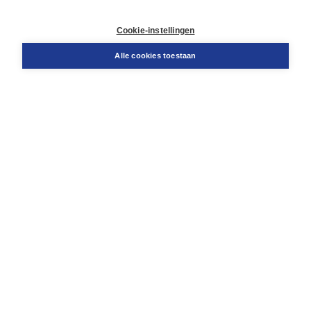
Contact
Retourneren
Cookie-instellingen
Docentenservice
Snel bestellen
Alle cookies toestaan
Teamviewer
Boom voor jou
Voor de boekhandel
Voor de pers
Publiceren bij Boom
Werken bij Boom & Vacatures
Over Boom
Wat ons drijft
Onze historie
Onze auteurs
Onze organisatie
Duurzaam ondernemen
Gratis verzending in NL vanaf € 20,-.