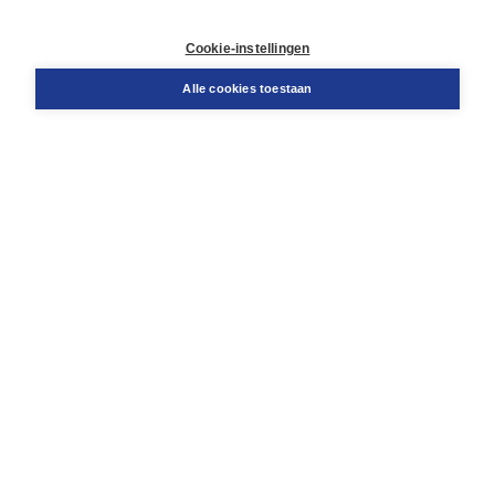
Contact
Retourneren
Cookie-instellingen
Docentenservice
Snel bestellen
Alle cookies toestaan
Teamviewer
Boom voor jou
Voor de boekhandel
Voor de pers
Publiceren bij Boom
Werken bij Boom & Vacatures
Over Boom
Wat ons drijft
Onze historie
Onze auteurs
Onze organisatie
Duurzaam ondernemen
Gratis verzending in NL vanaf € 20,-.