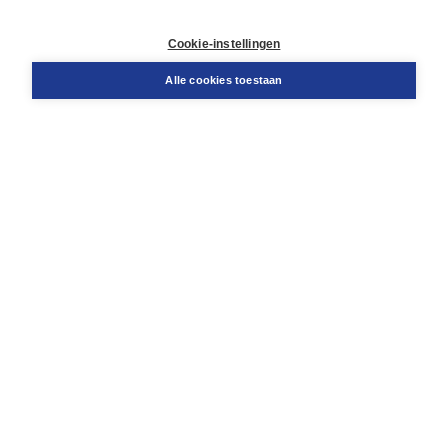
Contact
Retourneren
Cookie-instellingen
Docentenservice
Snel bestellen
Alle cookies toestaan
Teamviewer
Boom voor jou
Voor de boekhandel
Voor de pers
Publiceren bij Boom
Werken bij Boom & Vacatures
Over Boom
Wat ons drijft
Onze historie
Onze auteurs
Onze organisatie
Duurzaam ondernemen
Gratis verzending in NL vanaf € 20,-.