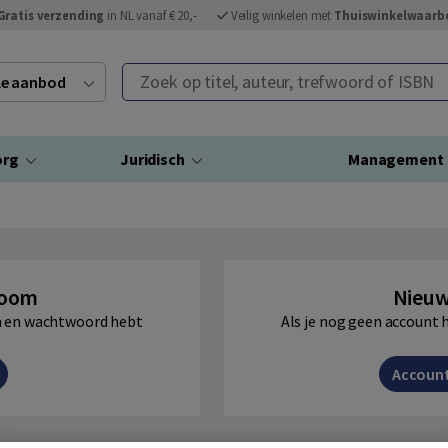
Gratis verzending
in NL vanaf € 20,-
Veilig winkelen met
Thuiswinkelwaarb
Zoek op titel, auteur, trefwoord of ISBN
ele aanbod
org
Juridisch
Management
Boom
Nieuw
am en wachtwoord hebt
Als je nog geen account 
Accoun