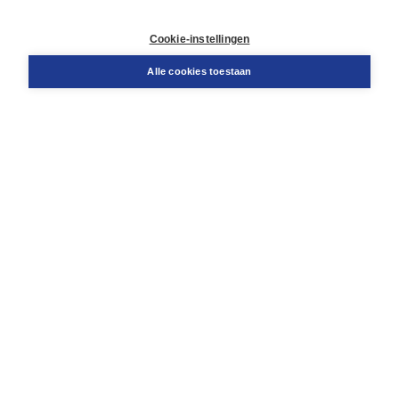
Contact
Retourneren
Cookie-instellingen
Docentenservice
Snel bestellen
Alle cookies toestaan
Teamviewer
Boom voor jou
Voor de boekhandel
Voor de pers
Publiceren bij Boom
Werken bij Boom & Vacatures
Over Boom
Wat ons drijft
Onze historie
Onze auteurs
Onze organisatie
Duurzaam ondernemen
Gratis verzending in NL vanaf € 20,-.