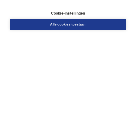
Contact
Retourneren
Cookie-instellingen
Docentenservice
Snel bestellen
Alle cookies toestaan
Teamviewer
Boom voor jou
Voor de boekhandel
Voor de pers
Publiceren bij Boom
Werken bij Boom & Vacatures
Over Boom
Wat ons drijft
Onze historie
Onze auteurs
Onze organisatie
Duurzaam ondernemen
Gratis verzending in NL vanaf € 20,-.