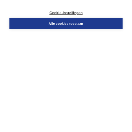
Contact
Retourneren
Cookie-instellingen
Docentenservice
Snel bestellen
Alle cookies toestaan
Teamviewer
Boom voor jou
Voor de boekhandel
Voor de pers
Publiceren bij Boom
Werken bij Boom & Vacatures
Over Boom
Wat ons drijft
Onze historie
Onze auteurs
Onze organisatie
Duurzaam ondernemen
Gratis verzending in NL vanaf € 20,-.