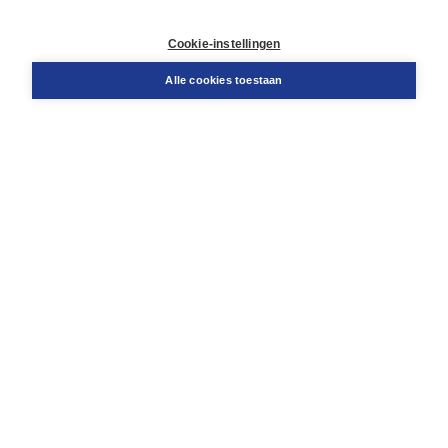
Contact
Retourneren
Cookie-instellingen
Docentenservice
Snel bestellen
Alle cookies toestaan
Teamviewer
Boom voor jou
Voor de boekhandel
Voor de pers
Publiceren bij Boom
Werken bij Boom & Vacatures
Over Boom
Wat ons drijft
Onze historie
Onze auteurs
Onze organisatie
Duurzaam ondernemen
Gratis verzending in NL vanaf € 20,-.