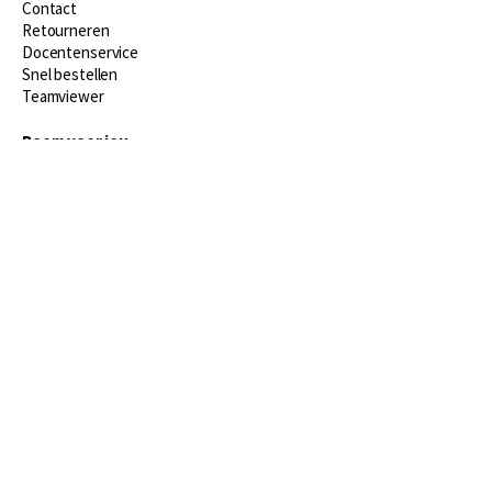
Contact
Retourneren
Docentenservice
Snel bestellen
Teamviewer
Boom voor jou
Voor de boekhandel
Voor de pers
Publiceren bij Boom
Werken bij Boom & Vacatures
Over Boom
Wat ons drijft
Onze historie
Onze auteurs
Onze organisatie
Duurzaam ondernemen
Gratis verzending in NL vanaf € 20,-.