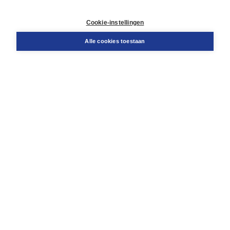
Contact
Retourneren
Cookie-instellingen
Docentenservice
Snel bestellen
Alle cookies toestaan
Teamviewer
Boom voor jou
Voor de boekhandel
Voor de pers
Publiceren bij Boom
Werken bij Boom & Vacatures
Over Boom
Wat ons drijft
Onze historie
Onze auteurs
Onze organisatie
Duurzaam ondernemen
Gratis verzending in NL vanaf € 20,-.