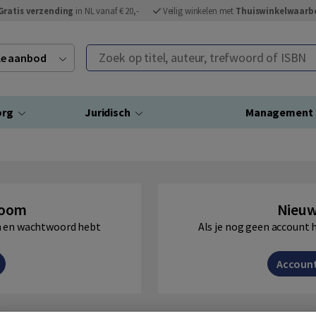
Gratis verzending
in NL vanaf € 20,-
Veilig winkelen met
Thuiswinkelwaarb
Zoek op titel, auteur, trefwoord of ISBN
ele aanbod
org
Juridisch
Management
Boom
Nieuw
am en wachtwoord hebt
Als je nog geen account 
Accoun