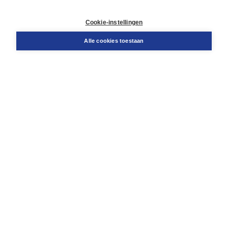
Contact
Retourneren
Cookie-instellingen
Docentenservice
Snel bestellen
Alle cookies toestaan
Teamviewer
Boom voor jou
Voor de boekhandel
Voor de pers
Publiceren bij Boom
Werken bij Boom & Vacatures
Over Boom
Wat ons drijft
Onze historie
Onze auteurs
Onze organisatie
Duurzaam ondernemen
Gratis verzending in NL vanaf € 20,-.