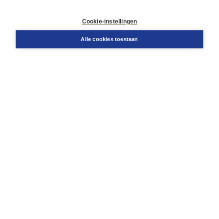
Contact
Retourneren
Cookie-instellingen
Docentenservice
Snel bestellen
Alle cookies toestaan
Teamviewer
Boom voor jou
Voor de boekhandel
Voor de pers
Publiceren bij Boom
Werken bij Boom & Vacatures
Over Boom
Wat ons drijft
Onze historie
Onze auteurs
Onze organisatie
Duurzaam ondernemen
Gratis verzending in NL vanaf € 20,-.