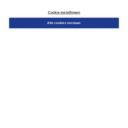
Contact
Retourneren
Cookie-instellingen
Docentenservice
Snel bestellen
Alle cookies toestaan
Teamviewer
Boom voor jou
Voor de boekhandel
Voor de pers
Publiceren bij Boom
Werken bij Boom & Vacatures
Over Boom
Wat ons drijft
Onze historie
Onze auteurs
Onze organisatie
Duurzaam ondernemen
Gratis verzending in NL vanaf € 20,-.