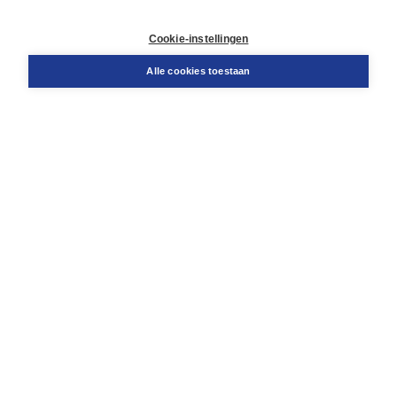
Contact
Retourneren
Cookie-instellingen
Docentenservice
Snel bestellen
Alle cookies toestaan
Teamviewer
Boom voor jou
Voor de boekhandel
Voor de pers
Publiceren bij Boom
Werken bij Boom & Vacatures
Over Boom
Wat ons drijft
Onze historie
Onze auteurs
Onze organisatie
Duurzaam ondernemen
Gratis verzending in NL vanaf € 20,-.