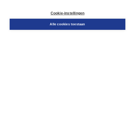
Contact
Retourneren
Cookie-instellingen
Docentenservice
Snel bestellen
Alle cookies toestaan
Teamviewer
Boom voor jou
Voor de boekhandel
Voor de pers
Publiceren bij Boom
Werken bij Boom & Vacatures
Over Boom
Wat ons drijft
Onze historie
Onze auteurs
Onze organisatie
Duurzaam ondernemen
Gratis verzending in NL vanaf € 20,-.