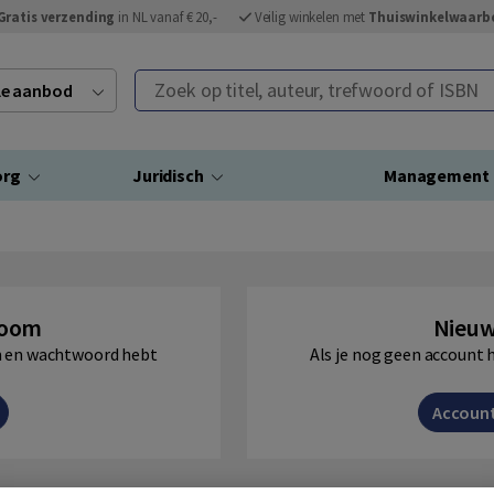
Gratis verzending
in NL vanaf € 20,-
Veilig winkelen met
Thuiswinkelwaarb
Zoek op titel, auteur, trefwoord of ISBN
ele aanbod
org
Juridisch
Management
Boom
Nieuw
am en wachtwoord hebt
Als je nog geen account 
Accoun