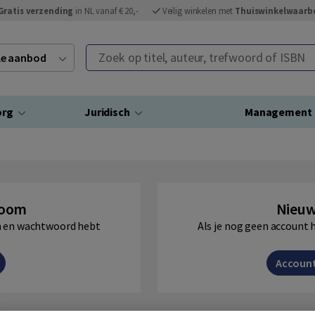
Gratis verzending
in NL vanaf € 20,-
Veilig winkelen met
Thuiswinkelwaarb
Zoek op titel, auteur, trefwoord of ISBN
ele aanbod
org
Juridisch
Management
Boom
Nieuw
am en wachtwoord hebt
Als je nog geen account 
Accoun