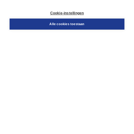
Contact
Retourneren
Cookie-instellingen
Docentenservice
Snel bestellen
Alle cookies toestaan
Teamviewer
Boom voor jou
Voor de boekhandel
Voor de pers
Publiceren bij Boom
Werken bij Boom & Vacatures
Over Boom
Wat ons drijft
Onze historie
Onze auteurs
Onze organisatie
Duurzaam ondernemen
Gratis verzending in NL vanaf € 20,-.