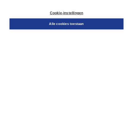
Contact
Retourneren
Cookie-instellingen
Docentenservice
Snel bestellen
Alle cookies toestaan
Teamviewer
Boom voor jou
Voor de boekhandel
Voor de pers
Publiceren bij Boom
Werken bij Boom & Vacatures
Over Boom
Wat ons drijft
Onze historie
Onze auteurs
Onze organisatie
Duurzaam ondernemen
Gratis verzending in NL vanaf € 20,-.