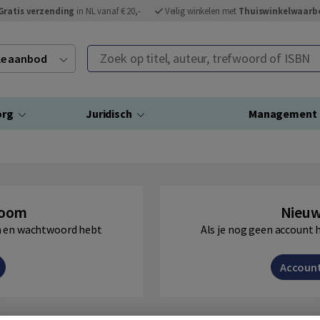
Gratis verzending
in NL vanaf € 20,-
Veilig winkelen met
Thuiswinkelwaarb
Zoek op titel, auteur, trefwoord of ISBN
ele aanbod
org
Juridisch
Management
Boom
Nieuw
am en wachtwoord hebt
Als je nog geen account 
Accoun