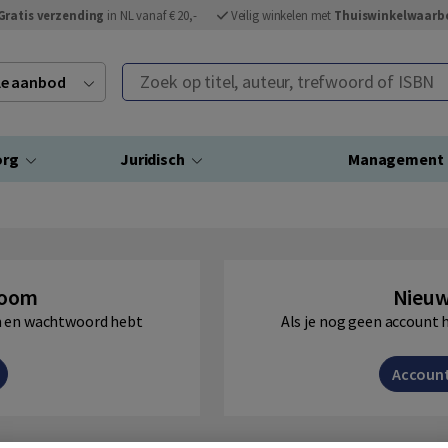
Gratis verzending
in NL vanaf € 20,-
Veilig winkelen met
Thuiswinkelwaarb
Zoek op titel, auteur, trefwoord of ISBN
ele aanbod
org
Juridisch
Management
Boom
Nieuw
am en wachtwoord hebt
Als je nog geen account 
Accoun