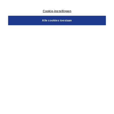
Contact
Retourneren
Cookie-instellingen
Docentenservice
Snel bestellen
Alle cookies toestaan
Teamviewer
Boom voor jou
Voor de boekhandel
Voor de pers
Publiceren bij Boom
Werken bij Boom & Vacatures
Over Boom
Wat ons drijft
Onze historie
Onze auteurs
Onze organisatie
Duurzaam ondernemen
Gratis verzending in NL vanaf € 20,-.