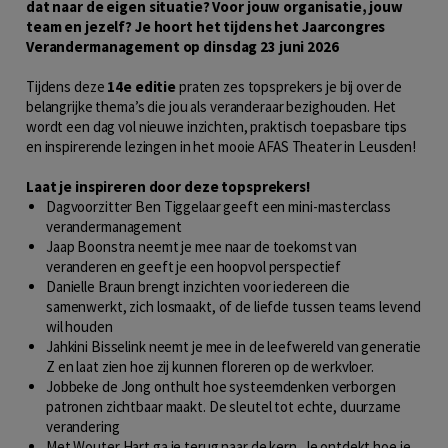
dat naar de eigen situatie? Voor jouw organisatie, jouw
team en jezelf? Je hoort het tijdens het Jaarcongres
Verandermanagement op dinsdag 23 juni 2026
Tijdens deze
14e editie
praten zes topsprekers je bij over de
belangrijke thema’s die jou als veranderaar bezighouden. Het
wordt een dag vol nieuwe inzichten, praktisch toepasbare tips
en inspirerende lezingen in het mooie AFAS Theater in Leusden!
Laat je inspireren door deze topsprekers!
Dagvoorzitter Ben Tiggelaar geeft een mini-masterclass
verandermanagement
Jaap Boonstra neemt je mee naar de toekomst van
veranderen en geeft je een hoopvol perspectief
Danielle Braun brengt inzichten voor iedereen die
samenwerkt, zich losmaakt, of de liefde tussen teams levend
wil houden
Jahkini Bisselink neemt je mee in de leefwereld van generatie
Z en laat zien hoe zij kunnen floreren op de werkvloer.
Jobbeke de Jong onthult hoe systeemdenken verborgen
patronen zichtbaar maakt. De sleutel tot echte, duurzame
verandering
Met Wouter Hart ga je terug naar de kern. Je ontdekt hoe je