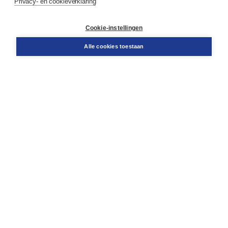
Privacy- en cookieverklaring
Contact
Retourneren
Docentenservice
Cookie-instellingen
Snel bestellen
Teamviewer
Alle cookies toestaan
Boom voor jou
Voor de boekhandel
Voor de pers
Publiceren bij Boom
Werken bij Boom & Vacatures
Over Boom
Wat ons drijft
Onze historie
Onze auteurs
Onze organisatie
Duurzaam ondernemen
Gratis verzending in NL vanaf € 20,-.